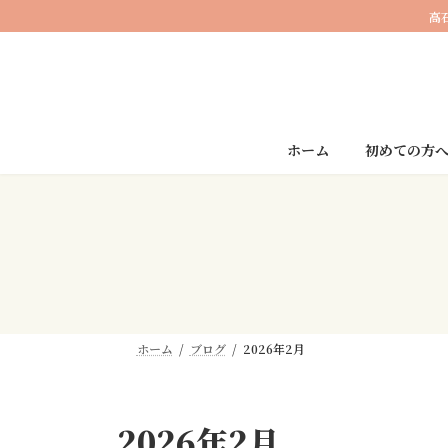
コ
ナ
高
ン
ビ
テ
ゲ
ン
ー
ツ
シ
へ
ョ
ス
ン
ホーム
初めての方
キ
に
ッ
移
プ
動
ホーム
ブログ
2026年2月
2026年2月