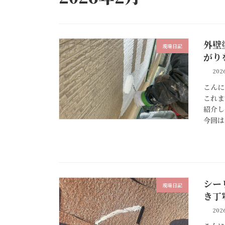
外壁
現場日記
がり
202
こんに
これま
紹介し
今回は
シー
現場日記
き丁
202