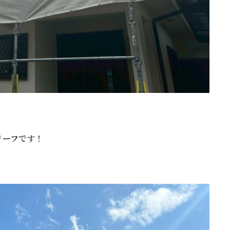
リーフ
です！
！