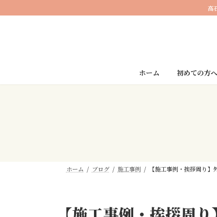
コ
ナ
高
ン
ビ
テ
ゲ
ン
ー
ツ
シ
へ
ョ
ス
ン
ホーム
初めての方
キ
に
ッ
移
プ
動
ホーム
ブログ
施工事例
【施工事例・挨拶周り】
【施工事例・挨拶周り