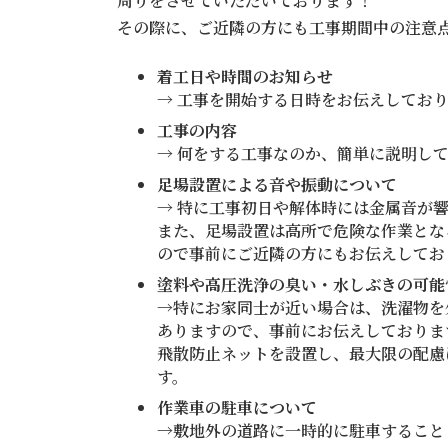
周りをさせていただいております！
その際に、ご近隣の方にも工事期間中の注意
着工日や時間のお知らせ
→ 工事を開始する日時をお伝えしてお
工事の内容
→ 何をする工事なのか、簡単に説明し
足場設置による音や振動について
→ 特に工事初日や解体時には金属音が
また、足場設置は高所で危険な作業とな
ので事前にご近隣の方にもお伝えしてお
塗料や高圧洗浄の臭い・水しぶきの可能
→特にお家同士が近い場合は、洗濯物を
ありますので、事前にお伝えしておりま
飛散防止ネットを設置し、最大限の配慮
す。
作業車の駐車について
→敷地外の道路に一時的に駐車すること